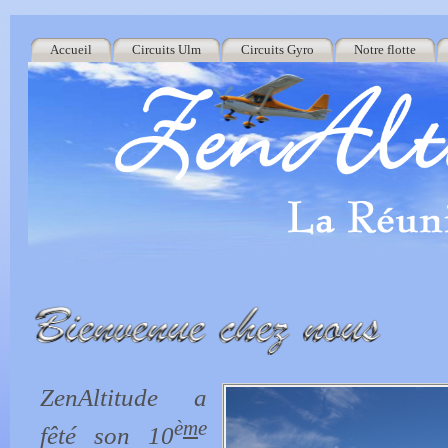
Accueil
Circuits Ulm
Circuits Gyro
Notre flotte
ZenAltitude a
è
m
e
fêté son 10