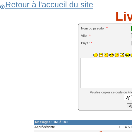
Retour à l'accueil du site
Li
Nom ou pseudo :
*
Ville :
*
Pays :
*
Veuillez copier ce code de 4 l
Messages :
161
à
180
<< précédente
1
...
4
-
5
-