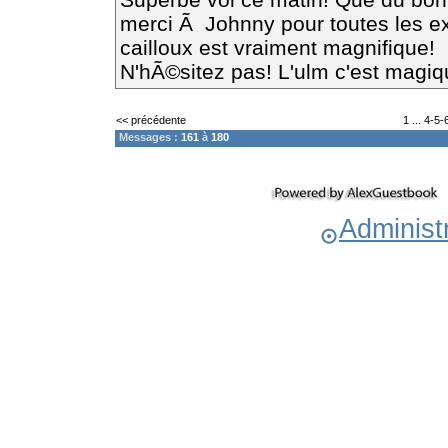
merci Ã Johnny pour toutes les expl
cailloux est vraiment magnifique!
N'hÃ©sitez pas! L'ulm c'est magiq
<< précédente
1
...
4
-
5
-
Messages :
161
à
180
Administr