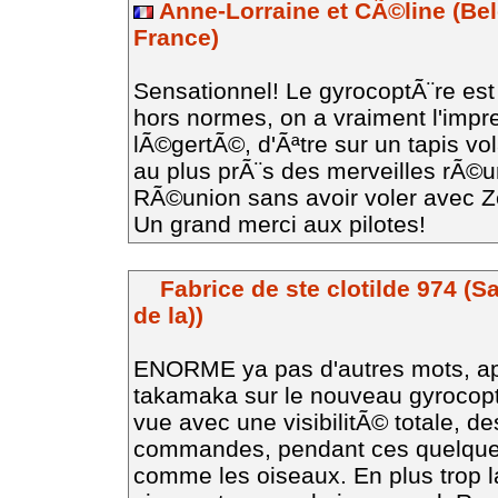
Anne-Lorraine et CÃ©line (Be
France)
Sensationnel! Le gyrocoptÃ¨re est
hors normes, on a vraiment l'impre
lÃ©gertÃ©, d'Ãªtre sur un tapis vol
au plus prÃ¨s des merveilles rÃ©un
RÃ©union sans avoir voler avec Ze
Un grand merci aux pilotes!
Fabrice de ste clotilde 974 (Sa
de la))
ENORME ya pas d'autres mots, ap
takamaka sur le nouveau gyrocopte
vue avec une visibilitÃ© totale, d
commandes, pendant ces quelques
comme les oiseaux. En plus trop la