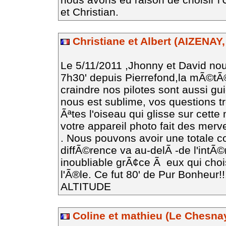
et Christian.
Christiane et Albert (AIZENAY,
Le 5/11/2011 ,Jhonny et David nou
7h30' depuis Pierrefond,la mÃ©t
craindre nos pilotes sont aussi gui
nous est sublime, vos questions 
Ãªtes l'oiseau qui glisse sur cet
votre appareil photo fait des merve
. Nous pouvons avoir une totale c
diffÃ©rence va au-delÃ -de l'intÃ©
inoubliable grÃ¢ce Ã eux qui choi
l'Ã®le. Ce fut 80' de Pur Bonheur
ALTITUDE
Coline et mathieu (Le Chesnay