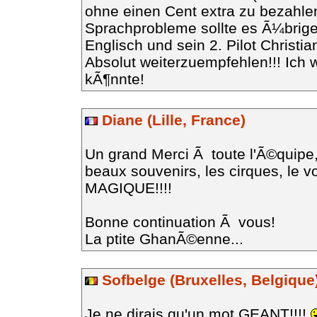
ohne einen Cent extra zu bezahlen
Sprachprobleme sollte es Ã¼brige
Englisch und sein 2. Pilot Christian
Absolut weiterzuempfehlen!!! Ic
kÃ¶nnte!
Diane (Lille, France)
Un grand Merci Ã toute l'Ã©quipe, 
beaux souvenirs, les cirques, le 
MAGIQUE!!!!
Bonne continuation Ã vous!
La ptite GhanÃ©enne...
Sofbelge (Bruxelles, Belgique
Je ne dirais qu'un mot GEANT!!!!