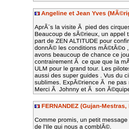
Angeline et Jean Yves (MÃ©ri
AprÃ¨s la visite Ã pied des cirques
Beaucoup de sÃ©rieux, un appel t
part de ZEN ALTITUDE pour confir
donnÃ© les conditions mÃ©tÃ©o ,
avons beaucoup de chance ce jour
contrairement Ã ce que que la m
ULM pour le grand tour. Les pilot
aussi des super guides . Vus du cie
sublimes. ExpÃ©rience Ã ne pas r
Merci Ã Johnny et Ã son Ã©quip
FERNANDEZ (Gujan-Mestras, 
Comme promis, un petit message d
de l'Ile qui nous a comblÃ©.