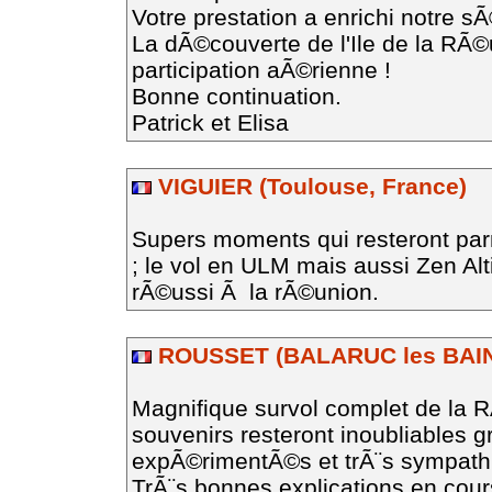
Votre prestation a enrichi notre s
La dÃ©couverte de l'Ile de la RÃ©
participation aÃ©rienne !
Bonne continuation.
Patrick et Elisa
VIGUIER (Toulouse, France)
Supers moments qui resteront par
; le vol en ULM mais aussi Zen Alt
rÃ©ussi Ã la rÃ©union.
ROUSSET (BALARUC les BAIN
Magnifique survol complet de la R
souvenirs resteront inoubliables g
expÃ©rimentÃ©s et trÃ¨s sympath
TrÃ¨s bonnes explications en cours