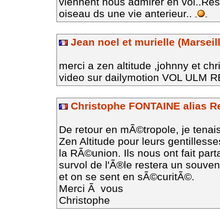
viennent nous admirer en vol..R
oiseau ds une vie anterieur..
Jean noel et murielle (Marseil
merci a zen altitude ,johnny et ch
video sur dailymotion VOL ULM R
Christophe FONTAINE alias R
De retour en mÃ©tropole, je tenai
Zen Altitude pour leurs gentilless
la RÃ©union. Ils nous ont fait par
survol de l'Ã®le restera un souven
et on se sent en sÃ©curitÃ©.
Merci Ã vous
Christophe