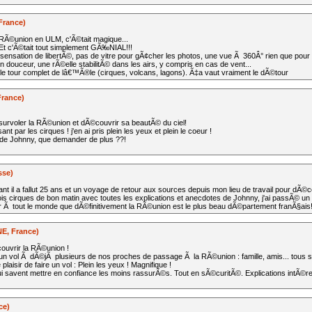
France)
a RÃ©union en ULM, c'Ã©tait magique...
e! Et c'Ã©tait tout simplement GÃ‰NIAL!!!
 sensation de libertÃ©, pas de vitre pour gÃ¢cher les photos, une vue Ã 360Â° rien que pour 
n douceur, une rÃ©elle stabilitÃ© dans les airs, y compris en cas de vent...
ire le tour complet de lâ€™Ã®le (cirques, volcans, lagons). Ã‡a vaut vraiment le dÃ©tour
France)
survoler la RÃ©union et dÃ©couvrir sa beautÃ© du ciel!
t par les cirques ! j'en ai pris plein les yeux et plein le coeur !
 de Johnny, que demander de plus ??!
sse)
t il a fallut 25 ans et un voyage de retour aux sources depuis mon lieu de travail pour dÃ©co
is cirques de bon matin avec toutes les explications et anecdotes de Johnny, j'ai passÃ© un 
 Ã tout le monde que dÃ©finitivement la RÃ©union est le plus beau dÃ©partement franÃ§ai
E, France)
ouvrir la RÃ©union !
n vol Ã dÃ©jÃ plusieurs de nos proches de passage Ã la RÃ©union : famille, amis... tous s
aisir de faire un vol : Plein les yeux ! Magnifique !
qui savent mettre en confiance les moins rassurÃ©s. Tout en sÃ©curitÃ©. Explications intÃ©r
ce)