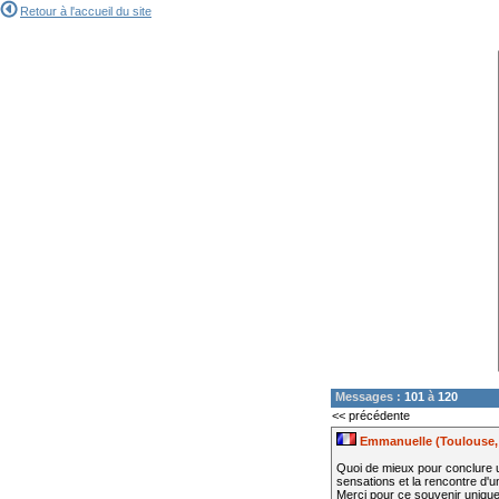
Retour à l'accueil du site
Messages :
101
à
120
<< précédente
Emmanuelle (Toulouse,
Quoi de mieux pour conclure un
sensations et la rencontre d'u
Merci pour ce souvenir unique