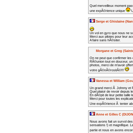
Quel merveilleux moment passÃ
une expÃ©rience unique
U
Serge et Ghislaine (Nan
Un vol en gyro que nous ne so
Merci aux pilotes pour leur a
A faire sans hÃ©siter.
Morgane et Greg (Sainte 
On ne peut que confirmer les
RÃ©union tout en douceur, un a
photos, merci de m'avoir offer
votre gÃ©nÃ©rositÃ©!!!
Vanessa et William (Gou
Un grand merci Ã Johnny et Fa
Quel plaisir de revoir depuis 
En dÃ©pit de leur petite taill
Merci pour toutes les explica
Une expÃ©rience Ã tenter ab
Anne et Gilles C (DIJON
Nous avons fait un survol des 
sensations !) et magnifique. 
partie et nous en avons encore