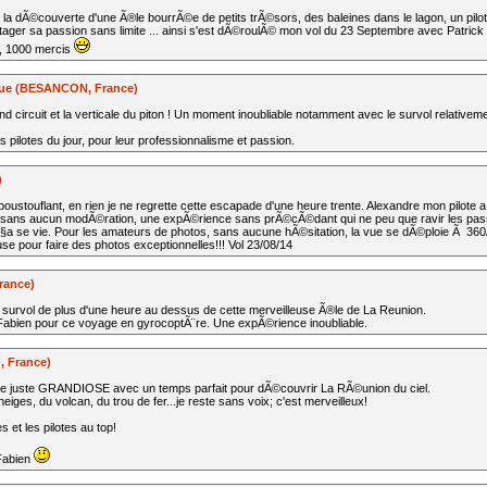
a dÃ©couverte d'une Ã®le bourrÃ©e de petits trÃ©sors, des baleines dans le lagon, un pilot
rtager sa passion sans limite ... ainsi s'est dÃ©roulÃ© mon vol du 23 Septembre avec Patrick
, 1000 mercis
ue (BESANCON, France)
and circuit et la verticale du piton ! Un moment inoubliable notamment avec le survol relativem
 pilotes du jour, pour leur professionnalisme et passion.
)
oustouflant, en rien je ne regrette cette escapade d'une heure trente. Alexandre mon pilote
ans aucun modÃ©ration, une expÃ©rience sans prÃ©cÃ©dant qui ne peu que ravir les pass
§a se vie. Pour les amateurs de photos, sans aucune hÃ©sitation, la vue se dÃ©ploie Ã 360
 pour faire des photos exceptionnelles!!! Vol 23/08/14
rance)
survol de plus d'une heure au dessus de cette merveilleuse Ã®le de La Reunion.
abien pour ce voyage en gyrocoptÃ¨re. Une expÃ©rience inoubliable.
, France)
re juste GRANDIOSE avec un temps parfait pour dÃ©couvrir La RÃ©union du ciel.
iges, du volcan, du trou de fer...je reste sans voix; c'est merveilleux!
et les pilotes au top!
Fabien