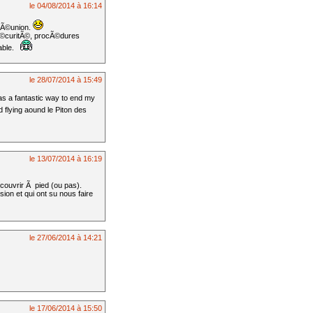
le 04/08/2014 à 16:14
 RÃ©union.
sÃ©curitÃ©, procÃ©dures
able.
le 28/07/2014 à 15:49
was a fantastic way to end my
 flying aound le Piton des
le 13/07/2014 à 16:19
couvrir Ã pied (ou pas).
on et qui ont su nous faire
le 27/06/2014 à 14:21
le 17/06/2014 à 15:50