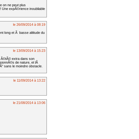
e on ne peut plus
 ! Une expÃ©rience inoubliable
le 26/09/2014 à 08:19
ent long et Ã basse altitude du
le 13/09/2014 à 15:23
 a Ã©tÃ© extra dans son
ionnÃ©s de nature, et lÃ
Â° sans le moindre obstacle.
le 11/09/2014 à 13:22
le 21/08/2014 à 13:06