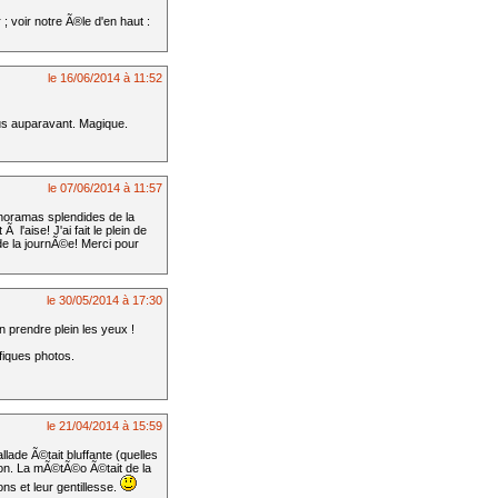
 voir notre Ã®le d'en haut :
le 16/06/2014 à 11:52
us auparavant. Magique.
le 07/06/2014 à 11:57
noramas splendides de la
'aise! J'ai fait le plein de
 de la journÃ©e! Merci pour
le 30/05/2014 à 17:30
 prendre plein les yeux !
ifiques photos.
le 21/04/2014 à 15:59
lade Ã©tait bluffante (quelles
ion. La mÃ©tÃ©o Ã©tait de la
ns et leur gentillesse.