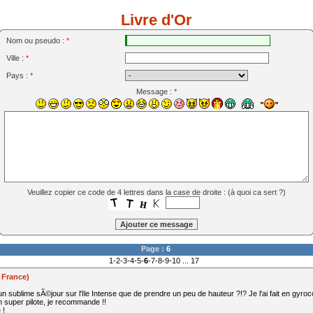
Livre d'Or
Nom ou pseudo :
*
Ville :
*
Pays :
*
Message :
*
Veuillez copier ce code de 4 lettres dans la case de droite : (
à quoi ca sert ?
)
Page :
6
1
-
2
-
3
-
4
-
5
-
6
-
7
-
8
-
9
-
10
...
17
 France)
 sublime sÃ©jour sur l'Ile Intense que de prendre un peu de hauteur ?!? Je l'ai fait en gyroco
n super pilote, je recommande !!
 !