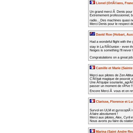
Lionel (OrlÃ©ans, Fran
Un grand merci Ã Denis pour 
Extremement professionnel, b
radio....Des machines quasi n
Merci Denis pour le respect d
David Roe (Hobart, Aust
Had a wondeful flight with the
stay in La RÃ©union - even t
Neiges is something I'll never 
Congratulations on a great job 
Camille et Marie (Saint
Merci aux pilotes de Zen Alti
C'Ã©tait magique de pouvoir o
Une Ã©quipe souriante, agrÃ©a
passer un moment de rÃªve !!
Encore Merci Ã vous et on re
Clarisse, Florence et L
Survol en ULM et gyrocoptÃ¨
A faire absolument !
Merci aux pilotes, Alex, Cyril 
Nous avons pu faire du statio
Marina (Saint Andre Re