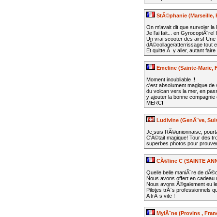
StÃ©phanie (Marseille, 
On m'avait dit que survoler l
Je l'ai fait... en GyrocoptÃ¨r
Un vrai scooter des airs! Une
dÃ©collage/atterrissage tout e
Et quitte Ã y aller, autant fa
Emeline (Sainte-Marie, 
Moment inoubliable !!
c'est absolument magique de 
du volcan vers la mer, en passan
y ajouter la bonne compagnie
MERCI
Ludivine (GenÃ¨ve, Sui
Je suis RÃ©unionnaise, pourtan
C'Ã©tait magique! Tour des tro
superbes photos pour prouver
CÃ©line C (SAINTE ANN
Quelle belle maniÃ¨re de dÃ©c
Nous avons offert en cadeau u
Nous avons Ã©galement eu le pl
Pilotes trÃ¨s professionnels 
A trÃ¨s vite !
MylÃ¨ne (Provins , Fran