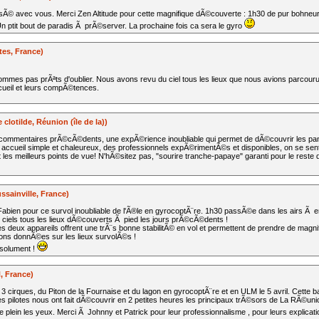
© avec vous. Merci Zen Altitude pour cette magnifique dÃ©couverte : 1h30 de pur bohneur ;
n ptit bout de paradis Ã prÃ©server. La prochaine fois ca sera le gyro
tes, France)
mmes pas prÃªts d'oublier. Nous avons revu du ciel tous les lieux que nous avions parcour
ccueil et leurs compÃ©tences.
clotilde, Réunion (île de la))
 commentaires prÃ©cÃ©dents, une expÃ©rience inoubliable qui permet de dÃ©couvrir les pa
ccueil simple et chaleureux, des professionnels expÃ©rimentÃ©s et disponibles, on se sent Ã l
t les meilleurs points de vue! N'hÃ©sitez pas, "sourire tranche-papaye" garanti pour le reste
ssainville, France)
bien pour ce survol inoubliable de l'Ã®le en gyrocoptÃ¨re. 1h30 passÃ©e dans les airs Ã en
le ciels tous les lieux dÃ©couverts Ã pied les jours prÃ©cÃ©dents !
e les deux appareils offrent une trÃ¨s bonne stabilitÃ© en vol et permettent de prendre de magn
tions donnÃ©es sur les lieux survolÃ©s !
solument !
, France)
3 cirques, du Piton de la Fournaise et du lagon en gyrocoptÃ¨re et en ULM le 5 avril. Cette bal
Les pilotes nous ont fait dÃ©couvrir en 2 petites heures les principaux trÃ©sors de La RÃ©un
 plein les yeux. Merci Ã Johnny et Patrick pour leur professionnalisme , pour leurs explicatio