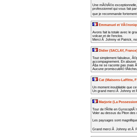
Une mÃ©tÃ©o exceptionnelle, l
professionnel qui vous fait pa
que je recommande fortement
Emmanuel et VÃ©roniq
Avons fait la totale avec le gr
volcan et de l'enclos.
Merci Ã Johnny et Patrick, nos
Didier (SACLAY, France
Tout simplement fabuleux, Ã©p
accompagnement. En abuser s
Ã§a ne se raconte pas mais Ã
Aucune promiscuitÃ© fÃ¢cheuse
Cat (Maisons-Laffitte, F
Un moment inoubliable que ce 
Un grand merci Ã Johnny et F
Marjorie (La Possession
Tour de l'Ã®le en GyrocoptÃ¨
Voler au dessus du Piton des ne
Les paysages sont magnifiques 
Grand merci Ã Johnny et Ã 