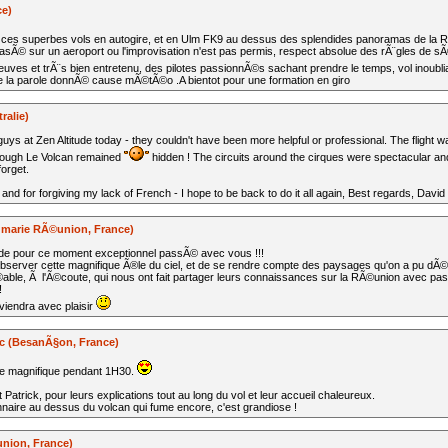
ce)
ces superbes vols en autogire, et en Ulm FK9 au dessus des splendides panoramas de la
asÃ© sur un aeroport ou l'improvisation n'est pas permis, respect absolue des rÃ¨gles de 
euves et trÃ¨s bien entretenu, des pilotes passionnÃ©s sachant prendre le temps, vol inoubli
e la parole donnÃ© cause mÃ©tÃ©o .A bientot pour une formation en giro
ralie)
 guys at Zen Altitude today - they couldn't have been more helpful or professional. The flight 
hough Le Volcan remained
hidden ! The circuits around the cirques were spectacular and
forget.
and for forgiving my lack of French - I hope to be back to do it all again, Best regards, David
e marie RÃ©union, France)
tude pour ce moment exceptionnel passÃ© avec vous !!!
bserver cette magnifique Ã®le du ciel, et de se rendre compte des paysages qu'on a pu dÃ©
ble, Ã l'Ã©coute, qui nous ont fait partager leurs connaissances sur la RÃ©union avec passi
!
viendra avec plaisir
uc (BesanÃ§on, France)
re magnifique pendant 1H30.
et Patrick, pour leurs explications tout au long du vol et leur accueil chaleureux.
nnaire au dessus du volcan qui fume encore, c'est grandiose !
union, France)