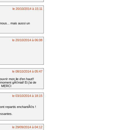
le 20/10/2014 à 15:11
nous... mais aussi un
le 20/10/2014 à 06:08
le 08/10/2014 à 05:47
uvrir mon ile d'en haut!!
moment gÃ©nial! Et j'ai de
s! MERCI
le 03/10/2014 à 18:15
ont repartis enchantÃ©s !
essantes.
le 29/09/2014 à 04:12